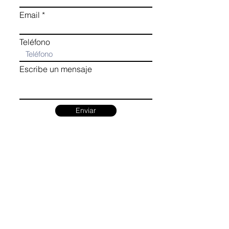
Email
Teléfono
Escribe un mensaje
Enviar
Address:
Contact:
+34 622 883 031
Industrial Park San Cosme III
info@caitanadas.com
Avda. Mercaderes, 7
Villanubla (Valladolid) SPAIN
Follow us!
WARRANTY AND CARE
SHIPPING POLICY