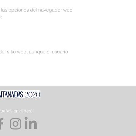
do las opciones del navegador web
:
el sitio web, aunque el usuario
ITANADAS
2020
guenos en redes!