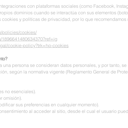
 integraciones con plataformas sociales (como Facebook, Insta
opios dominios cuando se interactúa con sus elementos (boton
s cookies y políticas de privacidad, por lo que recomendamos 
/policies/cookies/
om/1896641480634370?ref=ig
egal/cookie-policy?trk=hp-cookies
nto?
 a una persona se consideran datos personales, y por tanto, se
ación, según la normativa vigente (Reglamento General de Prot
es no esenciales).
r omisión).
dificar sus preferencias en cualquier momento).
ntimiento al acceder al sitio, desde el cual el usuario puede