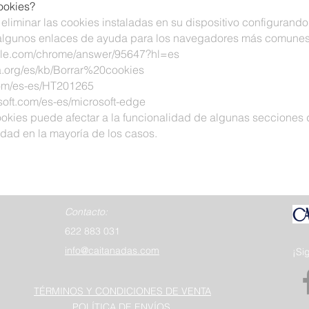
ookies?
o eliminar las cookies instaladas en su dispositivo configuran
, algunos enlaces de ayuda para los navegadores más comunes
ogle.com/chrome/answer/95647?hl=es
la.org/es/kb/Borrar%20cookies
com/es-es/HT201265
osoft.com/es-es/microsoft-edge
okies puede afectar a la funcionalidad de algunas secciones d
ad en la mayoría de los casos.
CA
Contacto:
622 883 031
info@caitanadas.com
¡Si
TÉRMINOS Y CONDICIONES DE VENTA
POLÍTICA DE ENVÍOS