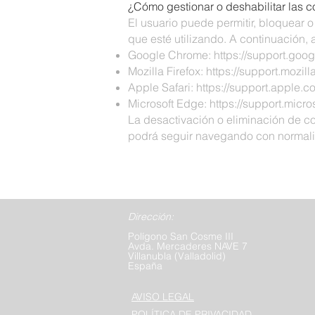
¿Cómo gestionar o deshabilitar las c
El usuario puede permitir, bloquear 
que esté utilizando. A continuación
Google Chrome:
https://support.go
Mozilla Firefox:
https://support.mozil
Apple Safari:
https://support.apple.
Microsoft Edge:
https://support.micr
La desactivación o eliminación de co
podrá seguir navegando con normalid
Dirección:
Polígono San Cosme III
Avda. Mercaderes NAVE 7
Villanubla (Valladolid)
España
AVISO LEGAL
POLÍTICA DE PRIVACIDAD