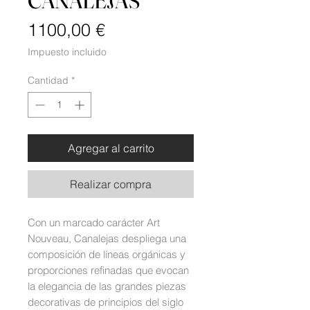
CANALEJAS
Precio
1100,00 €
Impuesto incluido
Cantidad
*
Agregar al carrito
Realizar compra
Con un marcado carácter Art
Nouveau, Canalejas despliega una
composición de líneas orgánicas y
proporciones refinadas que evocan
la elegancia de las grandes piezas
decorativas de principios del siglo