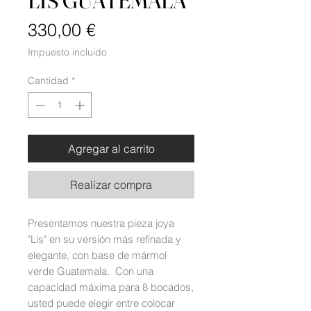
LIS GUATEMALA
Precio
330,00 €
Impuesto incluido
Cantidad
*
Agregar al carrito
Realizar compra
Presentamos nuestra pieza joya
"Lis" en su versión más refinada y
elegante, con base de mármol
verde Guatemala. Con una
capacidad máxima para 8 bocados,
usted puede elegir entre colocar