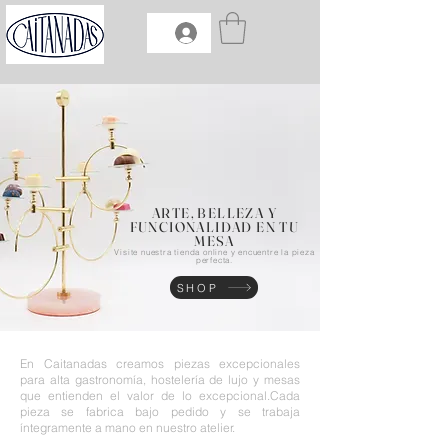
ARTE, BELLEZA Y
FUNCIONALIDAD EN TU
MESA
Visite nuestra tienda online y encuentre la pieza
perfecta.
SHOP
En Caitanadas creamos piezas excepcionales
para alta gastronomía, hostelería de lujo y mesas
que entienden el valor de lo excepcional.
Cada
pieza se fabrica bajo pedido y se trabaja
íntegramente a mano en nuestro atelier.