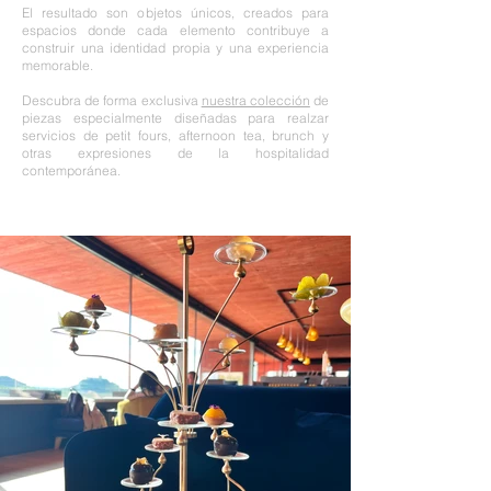
El resultado son objetos únicos, creados para
espacios donde cada elemento contribuye a
construir una identidad propia y una experiencia
memorable.
Descubra de forma exclusiva
nuestra colección
de
piezas especialmente diseñadas para realzar
servicios de petit fours, afternoon tea, brunch y
otras expresiones de la hospitalidad
contemporánea.