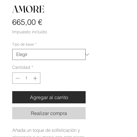
AMORE
Precio
665,00 €
Impuesto incluido
Tipo de base
*
Cantidad
*
Agregar al carrito
Realizar compra
Añada un toque de sofisticación y