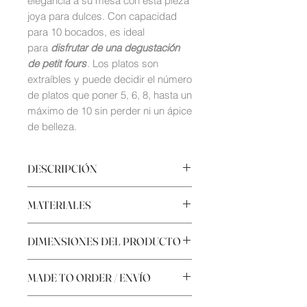
elegancia a su mesa con esta pieza
joya para dulces. Con capacidad
para 10 bocados, es ideal
para
disfrutar de una degustación
de petit fours
. Los platos son
extraíbles y puede decidir el número
de platos que poner 5, 6, 8, hasta un
máximo de 10 sin perder ni un ápice
de belleza.
DESCRIPCIÓN
Con un reeditado estilo
art decó
y
MATERIALES
ensamblada a mano, esta pieza joya
es el accesorio ideal para dar un
Latón
toque de distinción a cualquier
DIMENSIONES DEL PRODUCTO
Platos de cristal
mesa. Sus detalles únicos, como
Tornillería de acero inoxidable y
el
ónyx rosa de Irán
, la
tornillería
Alto (420mm) Ancho (290mm)
de latón
MADE TO ORDER / ENVÍO
especial de joyería,
la
anilla
Diámetro base: Ø120mm
Base de ónix verde de Paquistán/
superior
para sostenerla o las piezas
Diámetro de los platos: Ø50mm
ónix rosa de Paquistán
(tenga en
Cada pieza de Caitanadas se fabrica