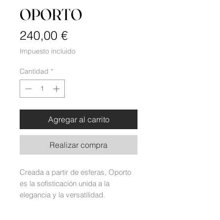
OPORTO
Precio
240,00 €
Impuesto incluido
Cantidad
*
Agregar al carrito
Realizar compra
Creada a partir de esferas, Oporto
es la sofisticación unida a la
elegancia y la versatilidad.