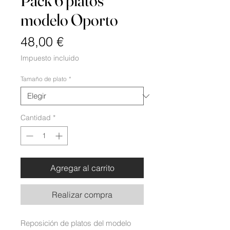
Pack 6 platos
modelo Oporto
Precio
48,00 €
Impuesto incluido
Tamaño de plato
*
Cantidad
*
Agregar al carrito
Realizar compra
Reposición de platos del modelo